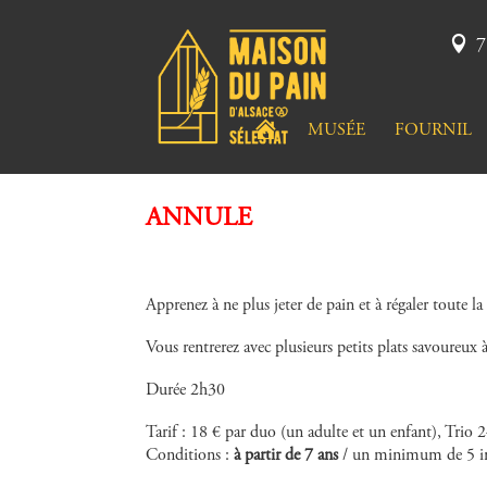
7
A
MUSÉE
FOURNIL
C
C
U
E
I
ANNULE
L
Apprenez à ne plus jeter de pain et à régaler toute la
Vous rentrerez avec plusieurs petits plats savoureux 
Durée 2h30
Tarif : 18 € par duo (un adulte et un enfant), Trio
Conditions :
à partir de 7 ans
/ un minimum de 5 insc