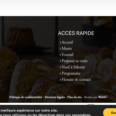
ACCÈS RAPIDE
Accueil
Musée
Fournil
Préparer sa visite
Noel à Sélestat
Programme
Horaire & contact
Politique de confidentialité
-
Mentions légales
-
Plan du site
- Réalisé par
Web67
meilleure expérience sur notre site.
Ac
e nous utilisons ou les désactiver dans
vos paramètres
.