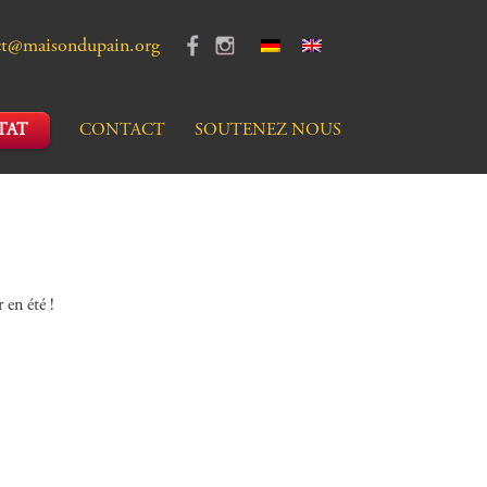
ct@maisondupain.org
TAT
CONTACT
SOUTENEZ NOUS
 en été !