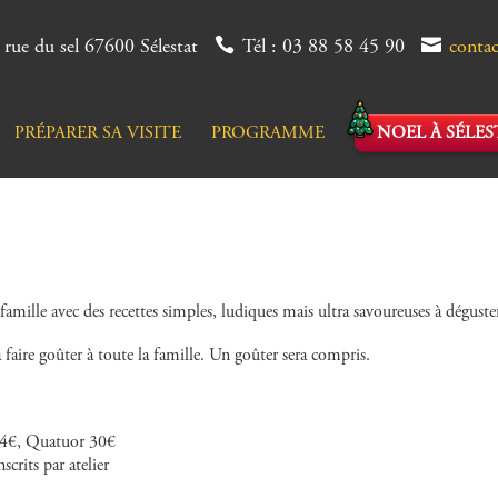
 rue du sel 67600 Sélestat
Tél : 03 88 58 45 90
conta
PRÉPARER SA VISITE
PROGRAMME
NOEL À SÉLES
 famille avec des recettes simples, ludiques mais ultra savoureuses à déguster
à faire goûter à toute la famille. Un goûter sera compris.
 24€, Quatuor 30€
rits par atelier