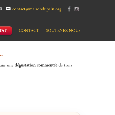
90
contact@maisondupain.org
TAT
CONTACT
SOUTENEZ NOUS
~
 dans une
dégustation commentée
de trois