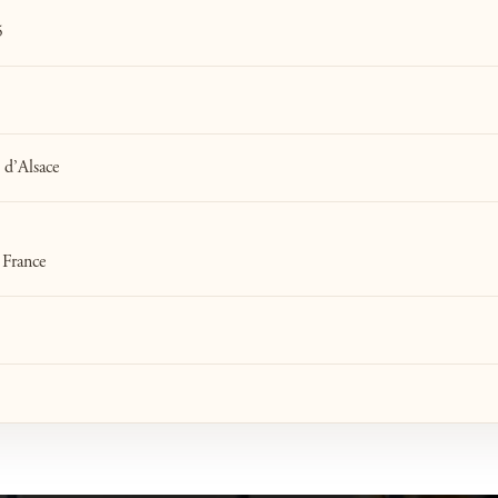
5
 d’Alsace
 France