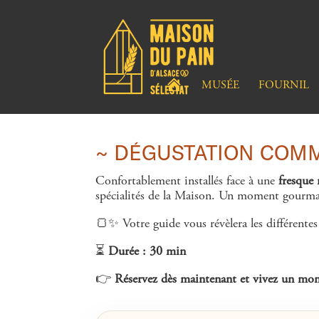
A
MUSÉE
FOURNIL
C
C
U
E
I
L
~ DÉGUSTATION COMME
Confortablement installés face à une
fresque 
spécialités de la Maison. Un moment gourmand
🍞✨ Votre guide vous révèlera les différentes 
⏳
Durée : 30 min
👉
Réservez dès maintenant et vivez un mo