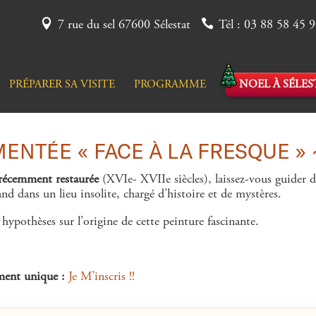
7 rue du sel 67600 Sélestat
Tél : 03 88 58 45 
PRÉPARER SA VISITE
PROGRAMME
NOEL À SÉLES
NTÉE « FACE À LA FRESQUE » 
récemment restaurée
(XVIe- XVIIe siècles), laissez-vous guider
 dans un lieu insolite, chargé d’histoire et de mystères.
hypothèses sur l’origine de cette peinture fascinante.
ment unique :
Je M’inscris !!