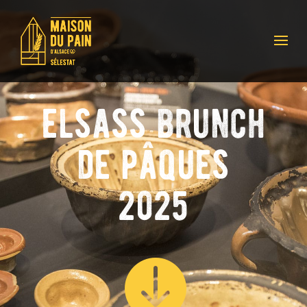
elsass brunch
de pâques
2025
