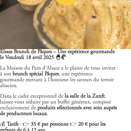
Elsass Brunch de Pâques – Une expérience gourmande
le Vendredi 18 avril 2025 🐣🥐
La Maison du Pain d’Alsace a le plaisir de vous inviter
à son
brunch spécial Pâques
, une expérience
gourmande mettant à l’honneur les saveurs du terroir
alsacien.
Dans le cadre exceptionnel de
la salle de la Zunft
,
laissez-vous séduire par un buffet généreux, composé
exclusivement de
produits sélectionnés avec soin auprès
de producteurs locaux
.
💰
Tarifs
:
👉
35 € par personne
👉
20 € pour les
enfants de 6 à 12 ans