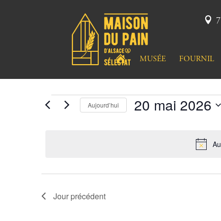
7
A
MUSÉE
FOURNIL
C
C
U
E
I
20 mai 2026
L
Évènements
Aujourd’hui
Sélectionnez
une
for
date.
Au
20
mai
Jour précédent