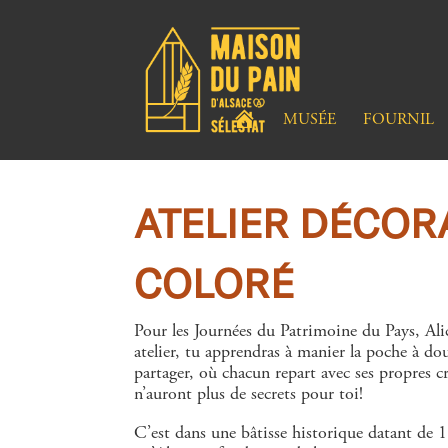
A
MUSÉE
FOURNIL
C
C
U
E
I
L
ATELIER DÉCOR
COLORÉ
Pour les Journées du Patrimoine du Pays, Alic
atelier, tu apprendras à manier la poche à do
partager, où chacun repart avec ses propres cr
n’auront plus de secrets pour toi!
C’est dans une bâtisse historique datant de 1