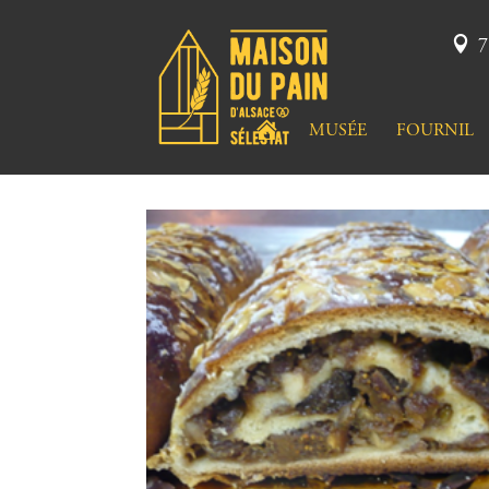
7
A
MUSÉE
FOURNIL
C
C
U
E
I
L