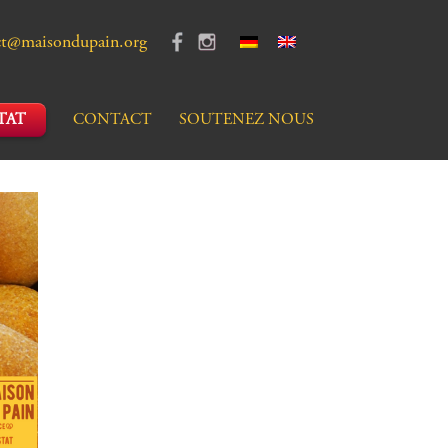
ct@maisondupain.org
TAT
CONTACT
SOUTENEZ NOUS